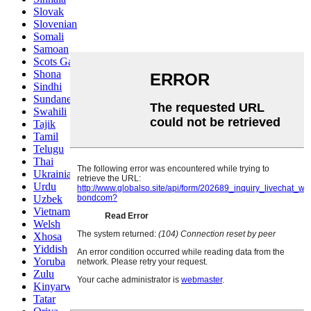
Slovak
Slovenian
Somali
Samoan
Scots Gaelic
Shona
Sindhi
Sundanese
Swahili
Tajik
Tamil
Telugu
Thai
Ukrainian
Urdu
Uzbek
Vietnamese
Welsh
Xhosa
Yiddish
Yoruba
Zulu
Kinyarwanda
Tatar