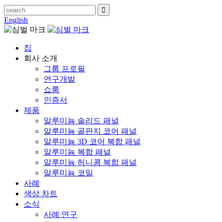
English
집
회사 소개
그룹 프로필
연구개발
쇼룸
인증서
제품
알루미늄 솔리드 패널
알루미늄 골판지 코어 패널
알루미늄 3D 코어 복합 패널
알루미늄 복합 패널
알루미늄 허니콤 복합 패널
알루미늄 코일
사례
색상 차트
소식
사례 연구