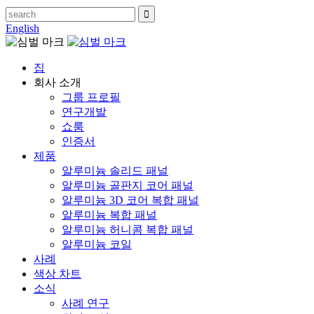
English
집
회사 소개
그룹 프로필
연구개발
쇼룸
인증서
제품
알루미늄 솔리드 패널
알루미늄 골판지 코어 패널
알루미늄 3D 코어 복합 패널
알루미늄 복합 패널
알루미늄 허니콤 복합 패널
알루미늄 코일
사례
색상 차트
소식
사례 연구