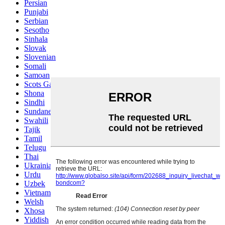
Persian
Punjabi
Serbian
Sesotho
Sinhala
Slovak
Slovenian
Somali
Samoan
Scots Gaelic
Shona
Sindhi
Sundanese
Swahili
Tajik
Tamil
Telugu
Thai
Ukrainian
Urdu
Uzbek
Vietnamese
Welsh
Xhosa
Yiddish