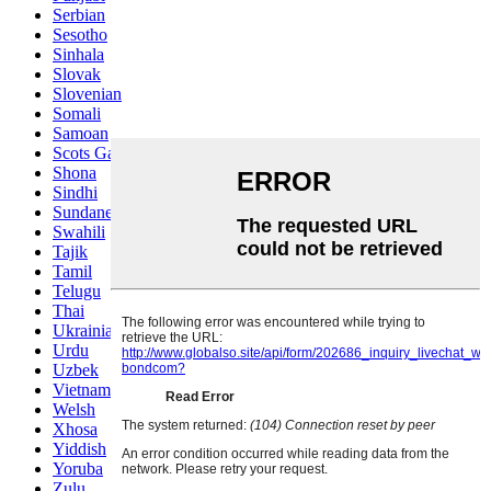
Serbian
Sesotho
Sinhala
Slovak
Slovenian
Somali
Samoan
Scots Gaelic
Shona
Sindhi
Sundanese
Swahili
Tajik
Tamil
Telugu
Thai
Ukrainian
Urdu
Uzbek
Vietnamese
Welsh
Xhosa
Yiddish
Yoruba
Zulu