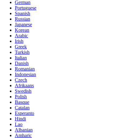
German
Portuguese
Spanish
Russian
Japanese
Korean
Arabic
Irish
Greek
Turkish
Italian
Danish
Romanian
Indonesian
Czech
Afrikaans
Swedish
Polish
Basque
Catalan
Esperanto
Hindi
Lao
Albanian
Amharic