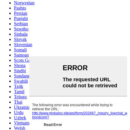
Norwegian
Pashto
Persian
Punjabi
Serbian
Sesotho
Sinhala
Slovak
Slovenian
Somali
Samoan
Scots Gaelic
Shona
Sindhi
Sundanese
Swahili
Tajik
Tamil
Telugu
Thai
Ukrainian
Urdu
Uzbek
Vietnamese
Welsh