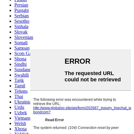
Persian
Punjabi
Serbian
Sesotho
Sinhala
Slovak
Slovenian
Somali
Samoan
Scots Gaelic
Shona
Sindhi
Sundanese
Swahili
Tajik
Tamil
Telugu
Thai
Ukrainian
Urdu
Uzbek
Vietnamese
Welsh
Xhosa