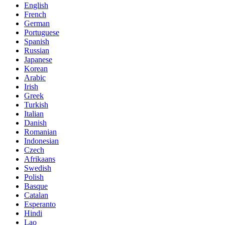
English
French
German
Portuguese
Spanish
Russian
Japanese
Korean
Arabic
Irish
Greek
Turkish
Italian
Danish
Romanian
Indonesian
Czech
Afrikaans
Swedish
Polish
Basque
Catalan
Esperanto
Hindi
Lao