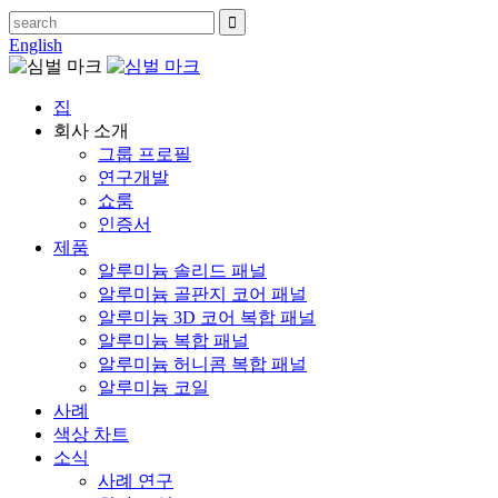
English
집
회사 소개
그룹 프로필
연구개발
쇼룸
인증서
제품
알루미늄 솔리드 패널
알루미늄 골판지 코어 패널
알루미늄 3D 코어 복합 패널
알루미늄 복합 패널
알루미늄 허니콤 복합 패널
알루미늄 코일
사례
색상 차트
소식
사례 연구