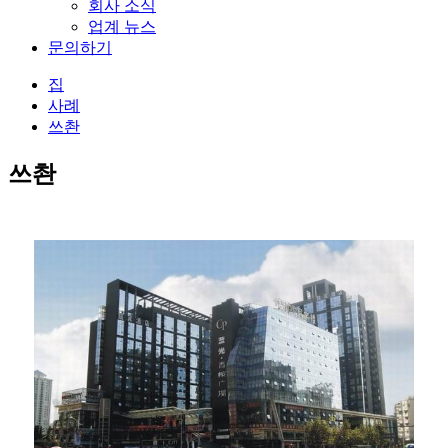
회사 소식
업계 뉴스
문의하기
집
사례
쓰촨
쓰촨