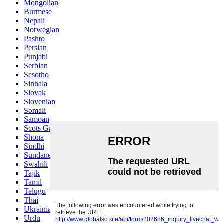
Mongolian
Burmese
Nepali
Norwegian
Pashto
Persian
Punjabi
Serbian
Sesotho
Sinhala
Slovak
Slovenian
Somali
Samoan
Scots Gaelic
Shona
Sindhi
Sundanese
Swahili
Tajik
Tamil
Telugu
Thai
Ukrainian
Urdu