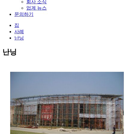
회사 소식
업계 뉴스
문의하기
집
사례
난닝
난닝