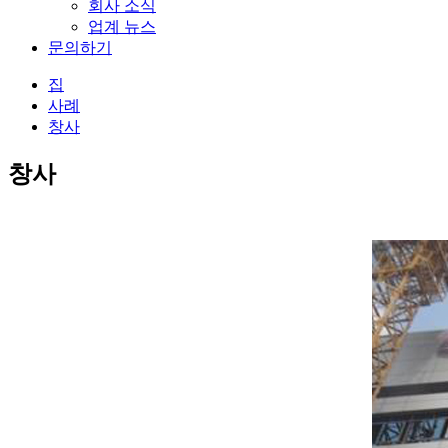
회사 소식
업계 뉴스
문의하기
집
사례
창사
창사