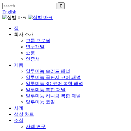
English
집
회사 소개
그룹 프로필
연구개발
쇼룸
인증서
제품
알루미늄 솔리드 패널
알루미늄 골판지 코어 패널
알루미늄 3D 코어 복합 패널
알루미늄 복합 패널
알루미늄 허니콤 복합 패널
알루미늄 코일
사례
색상 차트
소식
사례 연구