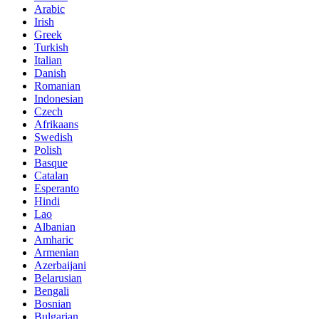
Arabic
Irish
Greek
Turkish
Italian
Danish
Romanian
Indonesian
Czech
Afrikaans
Swedish
Polish
Basque
Catalan
Esperanto
Hindi
Lao
Albanian
Amharic
Armenian
Azerbaijani
Belarusian
Bengali
Bosnian
Bulgarian